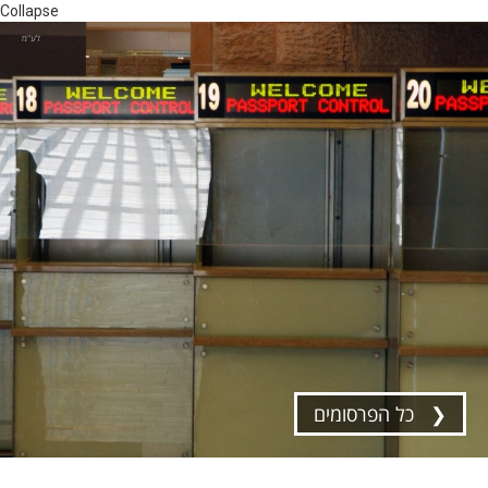
Collapse
לע"מ
❮ כל הפרסומים