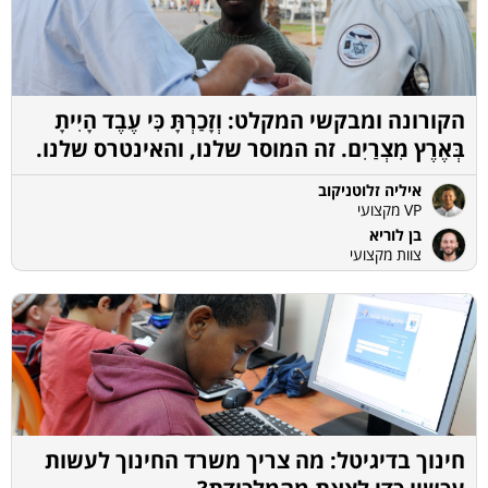
הקורונה ומבקשי המקלט: וְזָכַרְתָּ כִּי עֶבֶד הָיִיתָ
בְּאֶרֶץ מִצְרַיִם. זה המוסר שלנו, והאינטרס שלנו.
איליה זלוטניקוב
VP מקצועי
בן לוריא
צוות מקצועי
חינוך בדיגיטל: מה צריך משרד החינוך לעשות