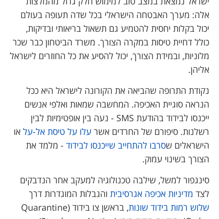
ישראל נמצאת במצב טוב למימוש חלק גדול מהמלצות
אלה: מערך האבטחה הישראלי בכל שדה תעופה בעולם
יכול בקלות יחסית להטמיע גם תשאול בריאותי ובדיקות,
כולל דחיית טיסות במקרה הצורך. משרד הביטחון כבר שכר
מלוניות, ובמידת הצורך, יכול להסיע את כל החוזרים לישראל
אליהן.
נקודת התרופה שהביאה את הקורונה לישראל היא ככל
הנראה סוגיית האכיפה. המחשבה שמאות ואלפי אנשים
ייכנסו לבידוד בהודעת SMS - נעה בין אופטימיות לבין
רשלנות. סיפורם של החרדים אשר
עלו על טיסת אל-על
או
הישראלים ש
סרבו להתחייב שייכנסו לבידוד
- מלמד את
הצורך בשינוי עמוק.
סינגפור למשל, שילבה טכנולוגיה למעקב אחר הנדבקים
לצד
מדיניות אכיפה אגרסיבית
והגבלות המוגדרות דרך
שלוש רמות בידוד שונות
, בראשן צו בידוד (Quarantine