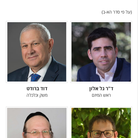
(על פי סדר הא-ב)
ד"ר גל אלון
דוד ברודט
ראש המיזם
משק וכלכלה