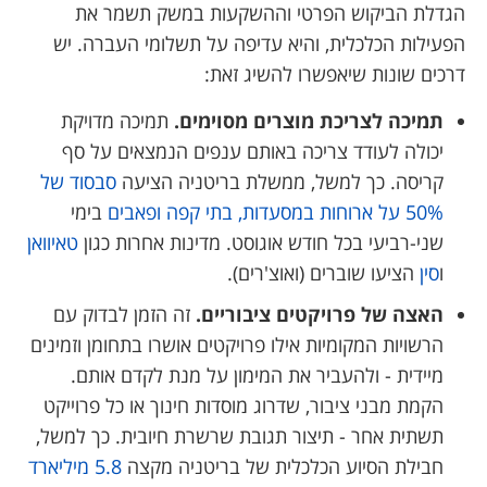
הגדלת הביקוש הפרטי וההשקעות במשק תשמר את
הפעילות הכלכלית, והיא עדיפה על תשלומי העברה. יש
דרכים שונות שיאפשרו להשיג זאת:
תמיכה לצריכת מוצרים מסוימים.
תמיכה מדויקת
יכולה לעודד צריכה באותם ענפים הנמצאים על סף
קריסה. כך למשל, ממשלת בריטניה הציעה
סבסוד של
50% על ארוחות במסעדות, בתי קפה ופאבים
בימי
שני-רביעי בכל חודש אוגוסט. מדינות אחרות כגון
טאיוואן
ו
סין
הציעו שוברים (ואוצ'רים).
האצה של פרויקטים ציבוריים.
זה הזמן לבדוק עם
הרשויות המקומיות אילו פרויקטים אושרו בתחומן וזמינים
מיידית - ולהעביר את המימון על מנת לקדם אותם.
הקמת מבני ציבור, שדרוג מוסדות חינוך או כל פרוייקט
תשתית אחר - תיצור תגובת שרשרת חיובית. כך למשל,
חבילת הסיוע הכלכלית של בריטניה מקצה
5.8 מיליארד